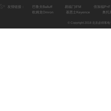
友情链接：
巴鲁夫Balluff
易福门IFM
倍加福P+F
欧姆龙Omron
基恩士Keyence
奥托尼
© Copyright 2018 北京必得客电子