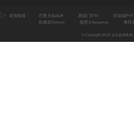
友情链接：
巴鲁夫Balluff
易福门IFM
倍加福P+F
欧姆龙Omron
基恩士Keyence
奥托尼
© Copyright 2018 北京必得客电子